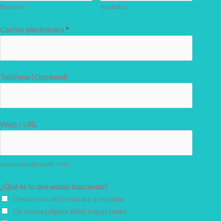
Nombre
Apellidos
Correo electrónico
*
Teléfono (Opcional)
Web / URL
www.tupaginaweb.com
¿Qué es lo que andas buscando?
Desarrollo de Software a medida
Un nueva página Web impactante