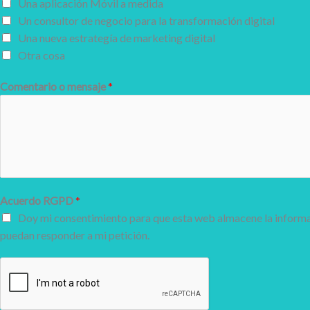
Una aplicación Móvil a medida
Un consultor de negocio para la transformación digital
Una nueva estrategía de marketing digital
Otra cosa
Comentario o mensaje
*
Acuerdo RGPD
*
Doy mi consentimiento para que esta web almacene la informa
puedan responder a mi petición.