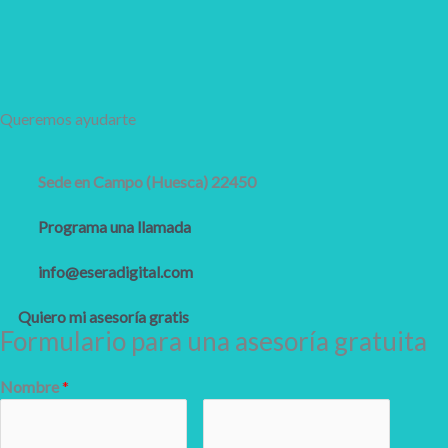
Queremos ayudarte
Sede en Campo (Huesca) 22450
Programa una llamada
info@eseradigital.com
Quiero mi asesoría gratis
Formulario para una asesoría gratuita
Nombre
*